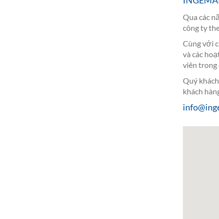
INGEMAR 
Qua các nă
công ty th
Cùng với c
và các hoạ
viên trong
Quý khách 
khách hàng
info@ing